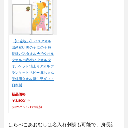
【出産祝い】 バスタオル
出産祝い 男の子 女の子 身
長計 バスタオル 今治タオル
タオル 出産祝い タオル タ
オルケット 湯上りタオル ブ
ランケット ベビー 赤ちゃん
子供用タオル 新生児 ギフト
日本製
新品価格
￥3,800
から
(2026/6/27 21:24時点)
はらぺこあおむしは名入れ刺繍も可能で、身長計