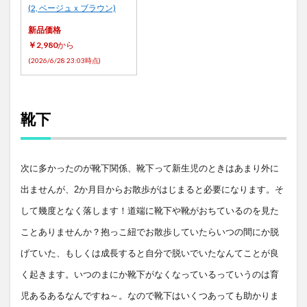
(2, ベージュｘブラウン)
新品価格
￥2,980
から
(2026/6/28 23:03時点)
靴下
次に多かったのが靴下関係、靴下って新生児のときはあまり外に
出ませんが、
2
か月目からお散歩がはじまると必要になります。そ
して幾度となく落します！道端に靴下や靴がおちているのを見た
ことありませんか？抱っこ紐でお散歩していたらいつの間にか脱
げていた、もしくは成長すると自分で脱いでいたなんてことが良
く起きます。いつのまにか靴下がなくなっているっていうのは育
児あるあるなんですね～。なので靴下はいくつあっても助かりま