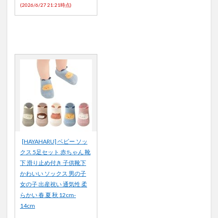
(2026/6/27 21:21時点)
[HAYAHARU] ベビー ソッ
クス 5足セット 赤ちゃん 靴
下 滑り止め付き 子供靴下
かわいい ソックス 男の子
女の子 出産祝い 通気性 柔
らかい 春 夏 秋 12cm-
14cm