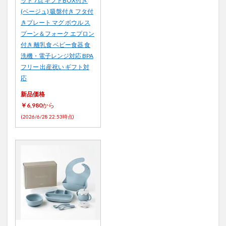
ット 7点 ギフトBOX付き
(ベージュ) 吸盤付き フタ付
きプレート マグ ボウル ス
プーン＆フォーク エプロン
付き 離乳食 ベビー食器 食
洗機・電子レンジ対応 BPA
フリー 出産祝い ギフト対
応
新品価格
￥6,980
から
(2026/6/28 22:53時点)