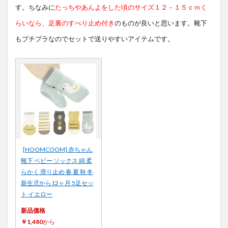
す。ちなみに
たっちやあんよをした頃のサイズ１２－１５ｃｍく
らいなら、足裏のすべり止め付き
のものが良いと思います。靴下
もプチプラなのでセットで送りやすいアイテムです。
[HOOMCOOM] 赤ちゃん
靴下 ベビー ソックス 綿 柔
らかく 滑り止め 春 夏 秋 冬
新生児から12ヶ月 5足セッ
ト イエロー
新品価格
￥1,480
から