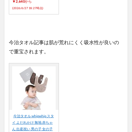
￥2,640
から
(2026/6/27 18:27時点)
今治タオル記事は肌が荒れにくく吸水性が良いの
で重宝されます。
今治タオル whipwhip スタ
イ よだれかけ 無地 赤ちゃ
ん 出産祝い 男の子 女の子