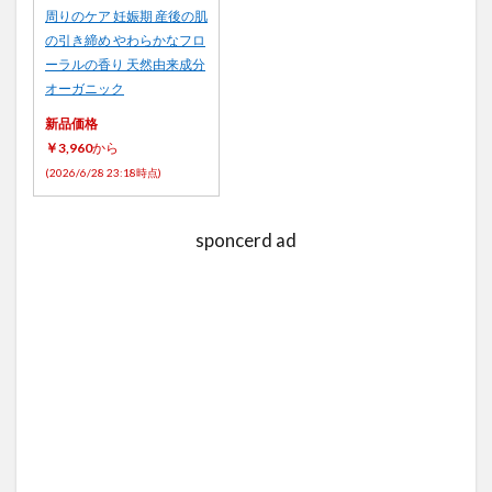
周りのケア 妊娠期 産後の肌
の引き締め やわらかなフロ
ーラルの香り 天然由来成分
オーガニック
新品価格
￥3,960
から
(2026/6/28 23:18時点)
sponcerd ad