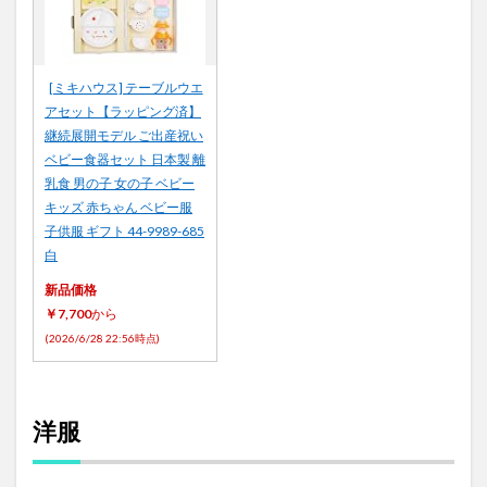
[ミキハウス] テーブルウエ
アセット【ラッピング済】
継続展開モデル ご出産祝い
ベビー食器セット 日本製 離
乳食 男の子 女の子 ベビー
キッズ 赤ちゃん ベビー服
子供服 ギフト 44-9989-685
白
新品価格
￥7,700
から
(2026/6/28 22:56時点)
洋服