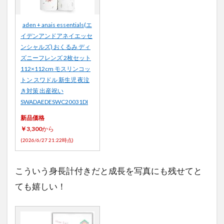
aden + anais essentials(エ
イデンアンドアネイエッセ
ンシャルズ) おくるみ ディ
ズニーフレンズ 2枚セット
112×112cm モスリンコッ
トン スワドル 新生児 夜泣
き対策 出産祝い
SWADAEDESWC20031DI
新品価格
￥3,300
から
(2026/6/27 21:22時点)
こういう身長計付きだと成長を写真にも残せてと
ても嬉しい！