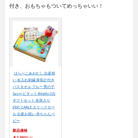
付き、おもちゃもついてめっちゃいい！
はらぺこあおむし 出産祝
い 名入れ刺繍 身長計付き
バスタオル ブルー 男の子
Sassy ビタット Bitatto 3点
ギフトセット 名前入り
ERIC CARLE エリックカー
ル 出産お祝い 赤ちゃん ベ
ビー
新品価格
￥3,980
から