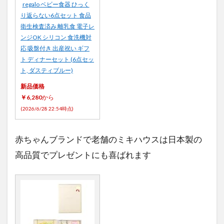
regalo ベビー食器 ひっく
り返らない6点セット 食品
衛生検査済み 離乳食 電子レ
ンジOK シリコン 食洗機対
応 吸盤付き 出産祝い ギフ
ト ディナーセット (6点セッ
ト, ダスティブルー)
新品価格
￥6,280
から
(2026/6/28 22:54時点)
赤ちゃんブランドで老舗のミキハウスは日本製の
高品質でプレゼントにも喜ばれます